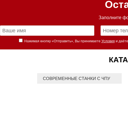
Ост
Заполните фо
Нажимая кнопку «Отправить», Вы принимаете
Условия
и даёте
КАТА
СОВРЕМЕННЫЕ СТАНКИ С ЧПУ