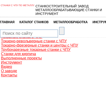
СТАНКИ С ЧПУ ПО МЕТАЛЛУ
СТАНКОСТРОИТЕЛЬНЫЙ ЗАВОД
Главная
МЕТАЛЛООБРАБАТЫВАЮЩИЕ СТАНКИ И
Металлообработка
ИНСТРУМЕНТ
Фрезерные обрабатывающие центры
Портальные фрезерные станки
|
|
|
ГЛАВНАЯ
КАТАЛОГ СТАНКОВ
МЕТАЛЛООБРАБОТКА
ИНСТРУ
Сверлильно-фрезерные станки
Промышленные роботы манипуляторы
Токарные автоматы с ЧПУ
Токарные станки с ЧПУ
Токарно-револьверные станки с ЧПУ
Токарно-фрезерные станки и центры с ЧПУ
Трубонарезные токарные станки с ЧПУ
Станки для кирпича
Выполненные проекты
Инструмент
Видео
О заводе
Контакты