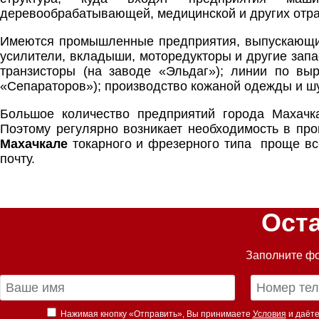
деревообрабатывающей, медицинской и других отр
Имеются промышленные предприятия, выпускающие
усилители, вкладыши, моторедукторы и другие зап
транзисторы (на заводе «Эльдаг»); линии по вы
«Сепараторов»); производство кожаной одежды и шу
Большое количество предприятий города Махачк
Поэтому регулярно возникает необходимость в пр
Махачкале
токарного и фрезерного типа проще все
почту.
Ост
Заполните фо
Нажимая кнопку «Отправить», Вы принимаете
Условия
и даёте