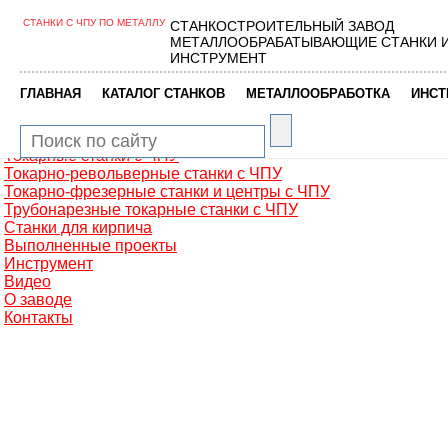
СТАНКИ С ЧПУ ПО МЕТАЛЛУ
СТАНКОСТРОИТЕЛЬНЫЙ ЗАВОД
Главная
МЕТАЛЛООБРАБАТЫВАЮЩИЕ СТАНКИ 
Металлообработка
ИНСТРУМЕНТ
Фрезерные обрабатывающие центры
Портальные фрезерные станки
|
|
|
ГЛАВНАЯ
КАТАЛОГ СТАНКОВ
МЕТАЛЛООБРАБОТКА
ИНСТ
Сверлильно-фрезерные станки
Промышленные роботы манипуляторы
Токарные автоматы с ЧПУ
Токарные станки с ЧПУ
Токарно-револьверные станки с ЧПУ
Токарно-фрезерные станки и центры с ЧПУ
Трубонарезные токарные станки с ЧПУ
Станки для кирпича
Выполненные проекты
Инструмент
Видео
О заводе
Контакты