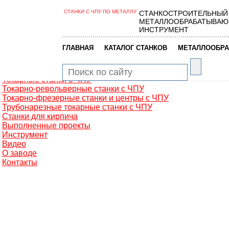
СТАНКИ С ЧПУ ПО МЕТАЛЛУ
СТАНКОСТРОИТЕЛЬНЫЙ
Главная
МЕТАЛЛООБРАБАТЫВАЮ
Металлообработка
ИНСТРУМЕНТ
Фрезерные обрабатывающие центры
Портальные фрезерные станки
|
|
ГЛАВНАЯ
КАТАЛОГ СТАНКОВ
МЕТАЛЛООБРА
Сверлильно-фрезерные станки
Промышленные роботы манипуляторы
Токарные автоматы с ЧПУ
Токарные станки с ЧПУ
Токарно-револьверные станки с ЧПУ
Токарно-фрезерные станки и центры с ЧПУ
Трубонарезные токарные станки с ЧПУ
Станки для кирпича
Выполненные проекты
Инструмент
Видео
О заводе
Контакты