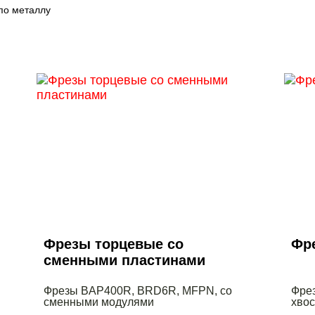
по металлу
Фрезы торцевые со
Фр
сменными пластинами
Фрезы BAP400R, BRD6R, MFPN, со
Фрез
сменными модулями
хво