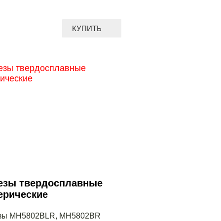
КУПИТЬ
езы твердосплавные
ерические
зы MH5802BLR, MH5802BR