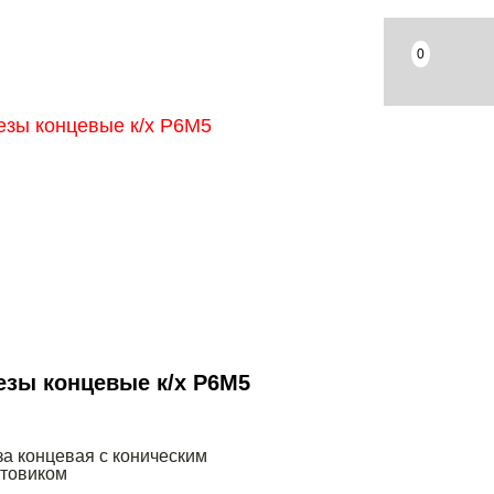
0
езы концевые к/х Р6М5
а концевая с коническим
стовиком