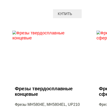
КУПИТЬ
Фрезы твердосплавные
Фр
концевые
сф
Фрезы MH5804E, MH5804EL, UP210
Фре