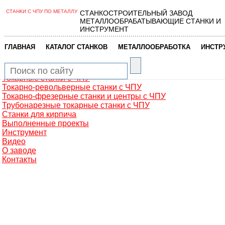
СТАНКИ С ЧПУ ПО МЕТАЛЛУ
СТАНКОСТРОИТЕЛЬНЫЙ ЗАВОД
Главная
МЕТАЛЛООБРАБАТЫВАЮЩИЕ СТАНКИ И
Металлообработка
ИНСТРУМЕНТ
Фрезерные обрабатывающие центры
Портальные фрезерные станки
|
|
|
ГЛАВНАЯ
КАТАЛОГ СТАНКОВ
МЕТАЛЛООБРАБОТКА
ИНСТР
Сверлильно-фрезерные станки
Промышленные роботы манипуляторы
Токарные автоматы с ЧПУ
Токарные станки с ЧПУ
Токарно-револьверные станки с ЧПУ
Токарно-фрезерные станки и центры с ЧПУ
Трубонарезные токарные станки с ЧПУ
Станки для кирпича
Выполненные проекты
Инструмент
Видео
О заводе
Контакты