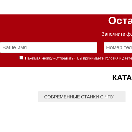
Ост
Заполните фо
Нажимая кнопку «Отправить», Вы принимаете
Условия
и даёте
КАТА
СОВРЕМЕННЫЕ СТАНКИ С ЧПУ