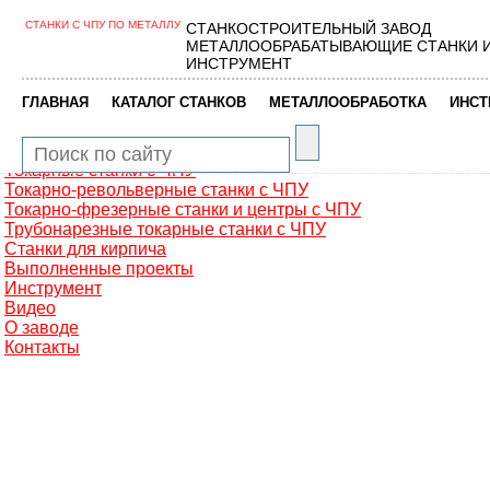
СТАНКИ С ЧПУ ПО МЕТАЛЛУ
СТАНКОСТРОИТЕЛЬНЫЙ ЗАВОД
Главная
МЕТАЛЛООБРАБАТЫВАЮЩИЕ СТАНКИ 
Металлообработка
ИНСТРУМЕНТ
Фрезерные обрабатывающие центры
Портальные фрезерные станки
|
|
|
ГЛАВНАЯ
КАТАЛОГ СТАНКОВ
МЕТАЛЛООБРАБОТКА
ИНСТ
Сверлильно-фрезерные станки
Промышленные роботы манипуляторы
Токарные автоматы с ЧПУ
Токарные станки с ЧПУ
Токарно-револьверные станки с ЧПУ
Токарно-фрезерные станки и центры с ЧПУ
Трубонарезные токарные станки с ЧПУ
Станки для кирпича
Выполненные проекты
Инструмент
Видео
О заводе
Контакты