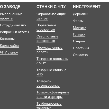
О ЗАВОДЕ
СТАНКИ С ЧПУ
ИНСТРУМЕНТ
Выполненные
Обрабатывающие
Державки
проекты
центры
Фрезы
Сотрудничество
Портальные
Метчики
фрезерные
Вопросы и ответы
Плашки
Сверлильные
Контакты
фрезерные
Сверла
Карта сайта
Промышленные
Пластины
роботы
ЧПУ станок
Оснастка
Токарные автоматы
с ЧПУ
Токарные станки с
ЧПУ
Токарно-
револьверные
Токарно-фрезерные
станки и центры
Трубонарезные
токарные