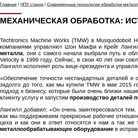
Главная
/
ЧПУ станок
/
Современные технологии обработки метал
МЕХАНИЧЕСКАЯ ОБРАБОТКА: ИС
Techtronics Machine Works (TMW) в Musquodoboit H
компаниями управляют Шон Макфи и Крейг Ланги
металла
, они с самого начала выбрали путь в об
Velocity в 1999 году. Сейчас, в свои 40 лет они 
Лангилл исполняет роль вице-президента и управляет
«Обеспечение точности нестандартных деталей и о
задолго до того, как мы купили TMW в мае 2015 г
подход к бизнесу, которые были очень близки на
клиенту услугу и запустим
производство деталей п
Лангилл добавил: «Он очень заинтересовался тем, 
как мы поддерживаем прекрасные рабочие отношени
цеха и как они в ответ относятся к нам а так ж
металлообрабатывающее оборудование
в исправ