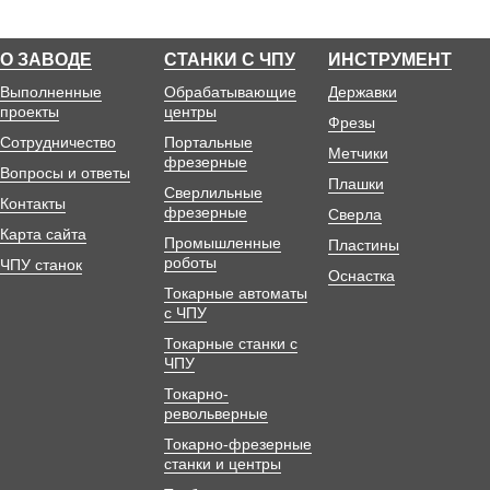
О ЗАВОДЕ
СТАНКИ С ЧПУ
ИНСТРУМЕНТ
Выполненные
Обрабатывающие
Державки
проекты
центры
Фрезы
Сотрудничество
Портальные
Метчики
фрезерные
Вопросы и ответы
Плашки
Сверлильные
Контакты
фрезерные
Сверла
Карта сайта
Промышленные
Пластины
роботы
ЧПУ станок
Оснастка
Токарные автоматы
с ЧПУ
Токарные станки с
ЧПУ
Токарно-
револьверные
Токарно-фрезерные
станки и центры