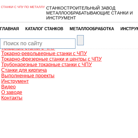
СТАНКИ С ЧПУ ПО МЕТАЛЛУ
СТАНКОСТРОИТЕЛЬНЫЙ ЗАВОД
Главная
МЕТАЛЛООБРАБАТЫВАЮЩИЕ СТАНКИ И
Металлообработка
ИНСТРУМЕНТ
Фрезерные обрабатывающие центры
Портальные фрезерные станки
|
|
|
ГЛАВНАЯ
КАТАЛОГ СТАНКОВ
МЕТАЛЛООБРАБОТКА
ИНСТРУ
Сверлильно-фрезерные станки
Промышленные роботы манипуляторы
Токарные автоматы с ЧПУ
Токарные станки с ЧПУ
Токарно-револьверные станки с ЧПУ
Токарно-фрезерные станки и центры с ЧПУ
Трубонарезные токарные станки с ЧПУ
Станки для кирпича
Выполненные проекты
Инструмент
Видео
О заводе
Контакты