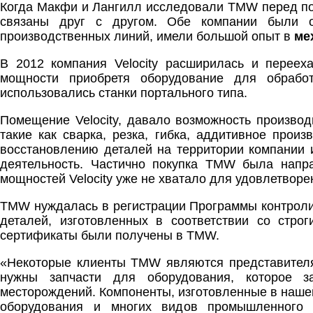
Когда Макфи и Лангилл исследовали TMW перед поку
связаны друг с другом. Обе компании были о
производственных линий, имели большой опыт в
ме
В 2012 компания Velocity расширилась и перее
мощности приобретя оборудование для обрабо
использовались станки портального типа.
Помещение Velocity, давало возможность производ
такие как сварка, резка, гибка, аддитивное произ
восстановлению деталей на территории компании 
деятельность. Частично покупка TMW была направ
мощностей Velocity уже не хватало для удовлетворе
TMW нуждалась в регистрации Программы контроли
деталей, изготовленных в соответствии со стро
сертификаты были получены в TMW.
«Некоторые клиенты TMW являются представителям
нужны запчасти для оборудования, которое з
месторождений. Компоненты, изготовленные в нашей
оборудования и многих видов промышленного 