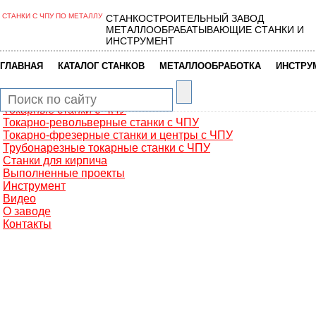
СТАНКИ С ЧПУ ПО МЕТАЛЛУ
СТАНКОСТРОИТЕЛЬНЫЙ ЗАВОД
Главная
МЕТАЛЛООБРАБАТЫВАЮЩИЕ СТАНКИ И
Металлообработка
ИНСТРУМЕНТ
Фрезерные обрабатывающие центры
Портальные фрезерные станки
|
|
|
ГЛАВНАЯ
КАТАЛОГ СТАНКОВ
МЕТАЛЛООБРАБОТКА
ИНСТРУ
Сверлильно-фрезерные станки
Промышленные роботы манипуляторы
Токарные автоматы с ЧПУ
Токарные станки с ЧПУ
Токарно-револьверные станки с ЧПУ
Токарно-фрезерные станки и центры с ЧПУ
Трубонарезные токарные станки с ЧПУ
Станки для кирпича
Выполненные проекты
Инструмент
Видео
О заводе
Контакты