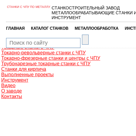
СТАНКИ С ЧПУ ПО МЕТАЛЛУ
СТАНКОСТРОИТЕЛЬНЫЙ ЗАВОД
Главная
МЕТАЛЛООБРАБАТЫВАЮЩИЕ СТАНКИ 
Металлообработка
ИНСТРУМЕНТ
Фрезерные обрабатывающие центры
Портальные фрезерные станки
|
|
|
ГЛАВНАЯ
КАТАЛОГ СТАНКОВ
МЕТАЛЛООБРАБОТКА
ИНСТ
Сверлильно-фрезерные станки
Промышленные роботы манипуляторы
Токарные автоматы с ЧПУ
Токарные станки с ЧПУ
Токарно-револьверные станки с ЧПУ
Токарно-фрезерные станки и центры с ЧПУ
Трубонарезные токарные станки с ЧПУ
Станки для кирпича
Выполненные проекты
Инструмент
Видео
О заводе
Контакты