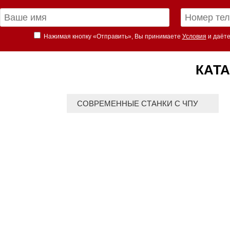
Нажимая кнопку «Отправить», Вы принимаете
Условия
и даёте
КАТА
СОВРЕМЕННЫЕ СТАНКИ С ЧПУ