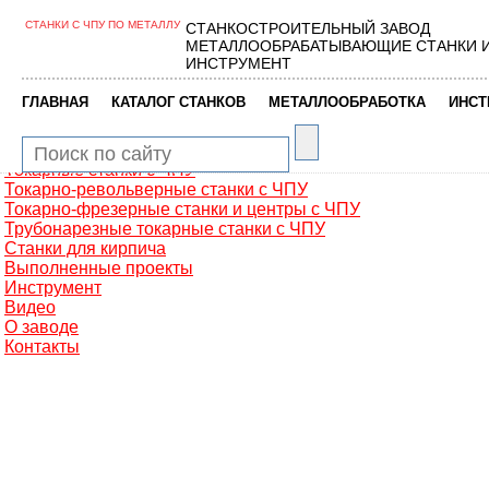
СТАНКИ С ЧПУ ПО МЕТАЛЛУ
СТАНКОСТРОИТЕЛЬНЫЙ ЗАВОД
Главная
МЕТАЛЛООБРАБАТЫВАЮЩИЕ СТАНКИ 
Металлообработка
ИНСТРУМЕНТ
Фрезерные обрабатывающие центры
Портальные фрезерные станки
|
|
|
ГЛАВНАЯ
КАТАЛОГ СТАНКОВ
МЕТАЛЛООБРАБОТКА
ИНСТ
Сверлильно-фрезерные станки
Промышленные роботы манипуляторы
Токарные автоматы с ЧПУ
Токарные станки с ЧПУ
Токарно-револьверные станки с ЧПУ
Токарно-фрезерные станки и центры с ЧПУ
Трубонарезные токарные станки с ЧПУ
Станки для кирпича
Выполненные проекты
Инструмент
Видео
О заводе
Контакты