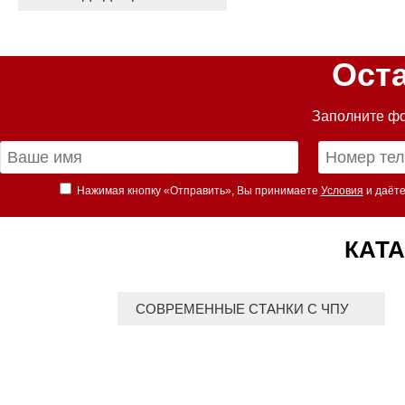
Ост
Заполните фо
Нажимая кнопку «Отправить», Вы принимаете
Условия
и даёте
КАТА
СОВРЕМЕННЫЕ СТАНКИ С ЧПУ