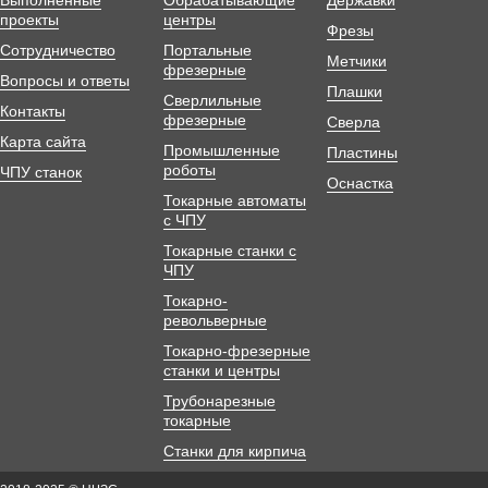
Выполненные
Обрабатывающие
Державки
проекты
центры
Фрезы
Сотрудничество
Портальные
Метчики
фрезерные
Вопросы и ответы
Плашки
Сверлильные
Контакты
фрезерные
Сверла
Карта сайта
Промышленные
Пластины
роботы
ЧПУ станок
Оснастка
Токарные автоматы
с ЧПУ
Токарные станки с
ЧПУ
Токарно-
револьверные
Токарно-фрезерные
станки и центры
Трубонарезные
токарные
Станки для кирпича