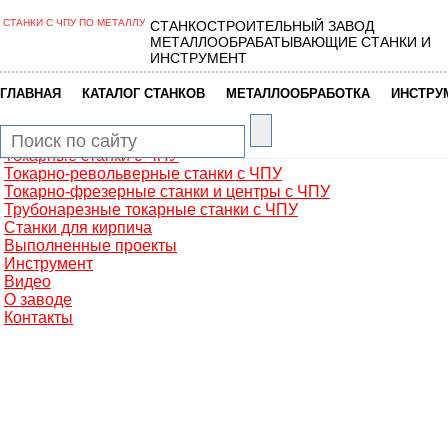
СТАНКИ С ЧПУ ПО МЕТАЛЛУ
СТАНКОСТРОИТЕЛЬНЫЙ ЗАВОД
Главная
МЕТАЛЛООБРАБАТЫВАЮЩИЕ СТАНКИ И
Металлообработка
ИНСТРУМЕНТ
Фрезерные обрабатывающие центры
Портальные фрезерные станки
|
|
|
ГЛАВНАЯ
КАТАЛОГ СТАНКОВ
МЕТАЛЛООБРАБОТКА
ИНСТРУ
Сверлильно-фрезерные станки
Промышленные роботы манипуляторы
Токарные автоматы с ЧПУ
Токарные станки с ЧПУ
Токарно-револьверные станки с ЧПУ
Токарно-фрезерные станки и центры с ЧПУ
Трубонарезные токарные станки с ЧПУ
Станки для кирпича
Выполненные проекты
Инструмент
Видео
О заводе
Контакты